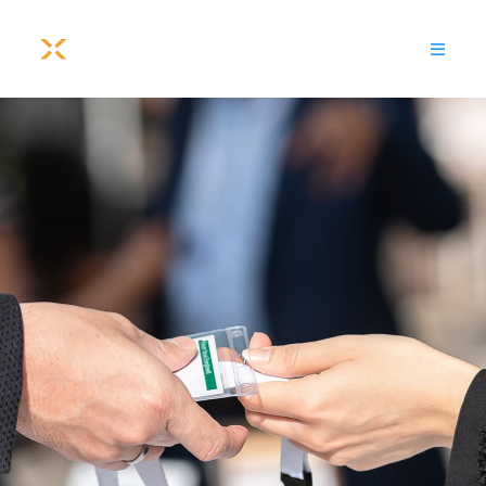
DE
EN
Menü
Veranstaltungskalender
Unser Portfolio
Konferenzen
Dienstleistungen und Referenzen
Fachseminare
Seminar Photovoltaik mit Speicher,
Elektromobilität und Wärmepumpe
optimal nutzen
Seminar PV und SteuVE effektiv und
gesetzeskonform ans Netz bringen
Intensiv-Kurs: Planung von PV-
Anlagen