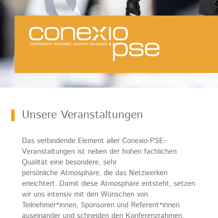
QVSD-Business-Breakfast zur The Smarter
E
Aktuelles
Newsletter-Anmeldung
Partner
Teilnehmer*innen
Sponsoren
Referent*innen
Unsere Veranstaltungen
Medienpartner & Partner
Studierende
Das verbindende Element aller Conexio-PSE-
Über uns
Veranstaltungen ist neben der hohen fachlichen
Team
Qualität eine besondere, sehr
persönliche Atmosphäre, die das Netzwerken
Jobs
erleichtert. Damit diese Atmosphäre entsteht, setzen
Presse
wir uns intensiv mit den Wünschen von
Teilnehmer*innen, Sponsoren und Referent*innen
Kontakt
auseinander und schneiden den Konferenzrahmen,